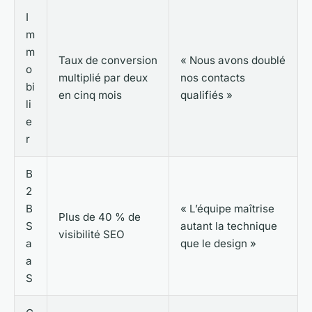
I
m
m
Taux de conversion
« Nous avons doublé
o
multiplié par deux
nos contacts
bi
en cinq mois
qualifiés »
li
e
r
B
2
B
« L’équipe maîtrise
Plus de 40 % de
S
autant la technique
visibilité SEO
a
que le design »
a
S