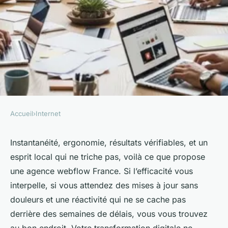
Accueil
›
Internet
INTERNET
Agence Webflow France :
Instantanéité, ergonomie, résultats vérifiables, et un
esprit local qui ne triche pas, voilà ce que propose
l'expertise digitale au service
une agence webflow France. Si l’efficacité vous
de votre succès en ligne
interpelle, si vous attendez des mises à jour sans
douleurs et une réactivité qui ne se cache pas
marthe
•
17 décembre 2025
•
11 min de lecture
derrière des semaines de délais, vous vous trouvez