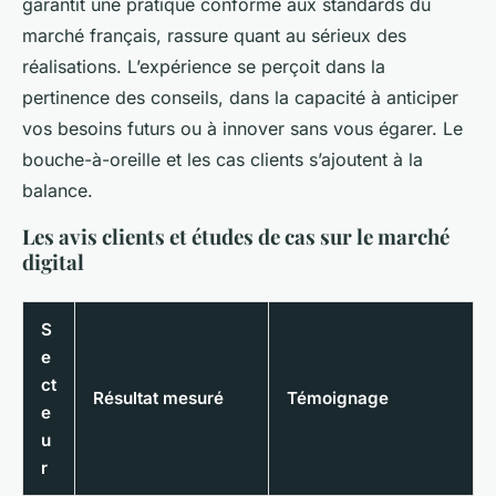
garantit une pratique conforme aux standards du
marché français, rassure quant au sérieux des
réalisations. L’expérience se perçoit dans la
pertinence des conseils, dans la capacité à anticiper
vos besoins futurs ou à innover sans vous égarer. Le
bouche-à-oreille et les cas clients s’ajoutent à la
balance.
Les avis clients et études de cas sur le marché
digital
S
e
ct
Résultat mesuré
Témoignage
e
u
r