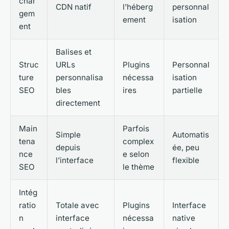
char
CDN natif
l’héberg
personnal
gem
ement
isation
ent
Balises et
Struc
URLs
Plugins
Personnal
ture
personnalisa
nécessa
isation
SEO
bles
ires
partielle
directement
Main
Parfois
Simple
Automatis
tena
complex
depuis
ée, peu
nce
e selon
l’interface
flexible
SEO
le thème
Intég
ratio
Totale avec
Plugins
Interface
n
interface
nécessa
native