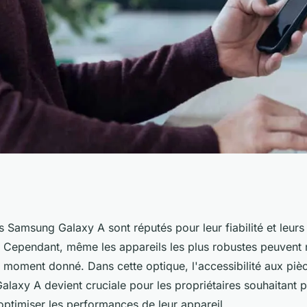
our Samsung
 Samsung Galaxy A sont réputés pour leur fiabilité et leur
. Cependant, même les appareils les plus robustes peuvent 
on pour réparer
n moment donné. Dans cette optique, l'accessibilité aux pi
laxy A devient cruciale pour les propriétaires souhaitant p
optimiser les performances de leur appareil.