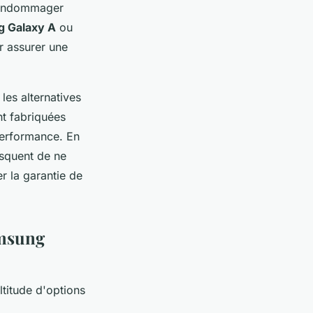
u endommager
g Galaxy A
ou
 assurer une
les alternatives
t fabriquées
erformance. En
isquent de ne
r la garantie de
amsung
ltitude d'options