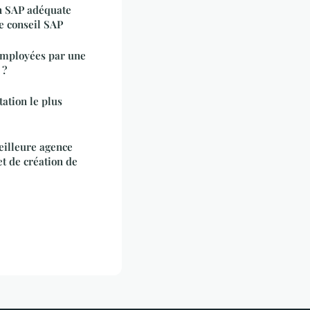
on SAP adéquate
de conseil SAP
 employées par une
 ?
tation le plus
illeure agence
t de création de