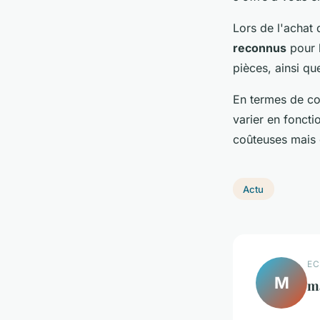
Lors de l'achat 
reconnus
pour l
pièces, ainsi qu
En termes de coû
varier en foncti
coûteuses mais o
Actu
EC
M
m