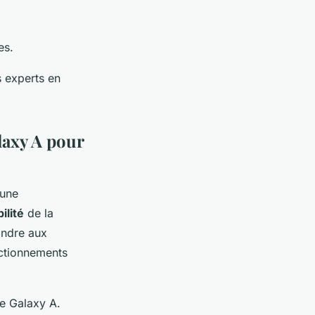
es.
s experts en
laxy A pour
 une
ilité
de la
ondre aux
nctionnements
de Galaxy A.