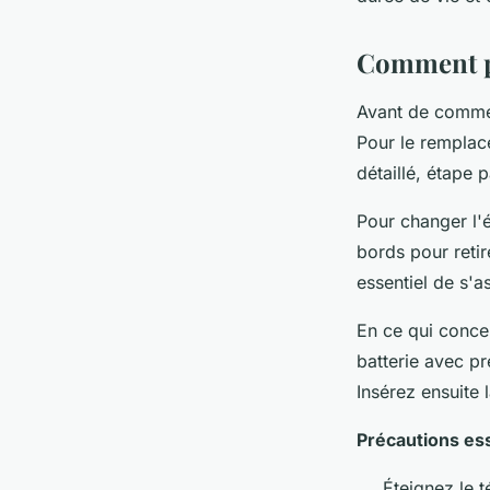
votre smartphone !
Comment pr
marthe
•
12 février 2024
•
2 min de lecture
Avant de comme
Pour le remplac
détaillé, étape 
Pour changer l'
bords pour retir
essentiel de s'a
En ce qui conce
batterie avec p
Insérez ensuite 
Précautions ess
Éteignez le t