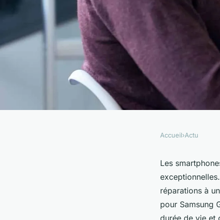
Accueil
›
Actu
ACTU
Pièces détachées p
Les smartphones
exceptionnelles
Galaxy A : la soluti
réparations à u
pour Samsung Ga
durée de vie et 