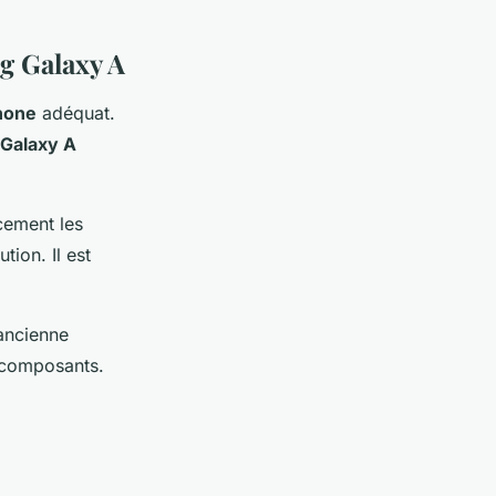
g Galaxy A
phone
adéquat.
 Galaxy A
cement les
tion. Il est
ancienne
 composants.