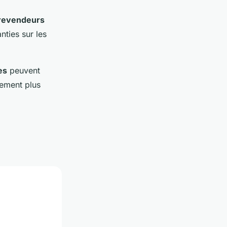
 revendeurs
nties sur les
es
peuvent
lement plus