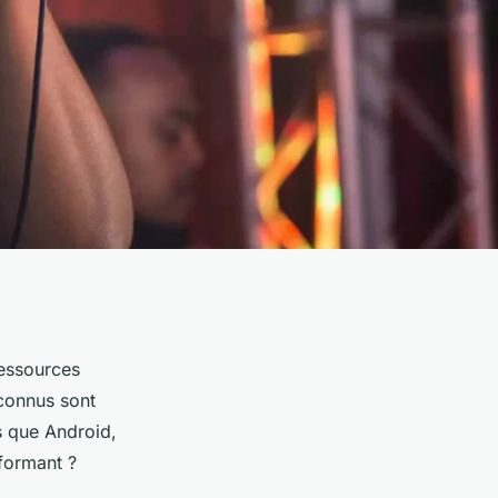
ressources
 connus sont
s que Android,
rformant ?