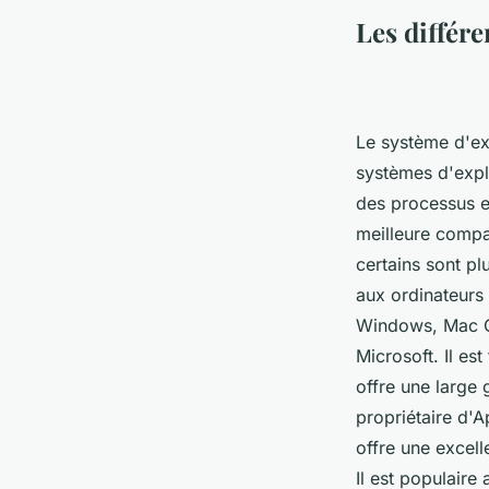
marthe
•
20 octobre 2022
•
7 min de lecture
Les différe
Le système d'exp
systèmes d'explo
des processus et
meilleure compat
certains sont pl
aux ordinateurs 
Windows, Mac OS
Microsoft. Il est
offre une large
propriétaire d'Ap
offre une excell
Il est populaire 