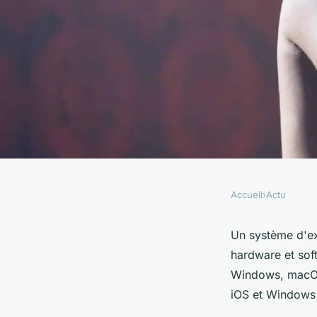
Accueil
›
Actu
ACTU
Quel est le système d
Un système d'ex
hardware et sof
plus performant ?
Windows, macOS 
iOS et Windows P