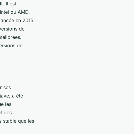
. Il est
Intel ou AMD.
lancée en 2015.
versions de
méliorées.
ersions de
r ses
ave, a été
e les
t des
 stable que les