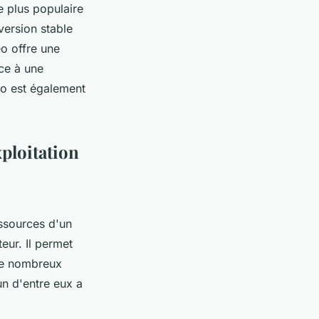
e plus populaire
version stable
o offre une
âce à une
eo est également
xploitation
ssources d'un
teur. Il permet
 de nombreux
n d'entre eux a