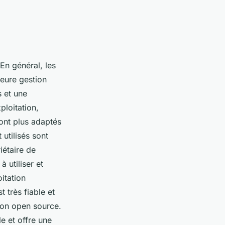
En général, les
leure gestion
s et une
ploitation,
sont plus adaptés
utilisés sont
étaire de
à utiliser et
itation
t très fiable et
tion open source.
le et offre une