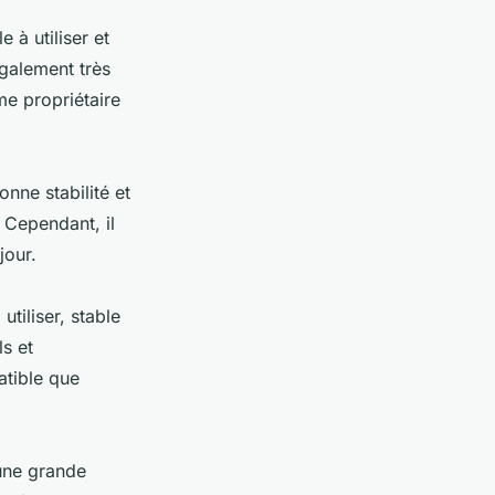
 à utiliser et
également très
me propriétaire
onne stabilité et
. Cependant, il
jour.
utiliser, stable
s et
atible que
 une grande