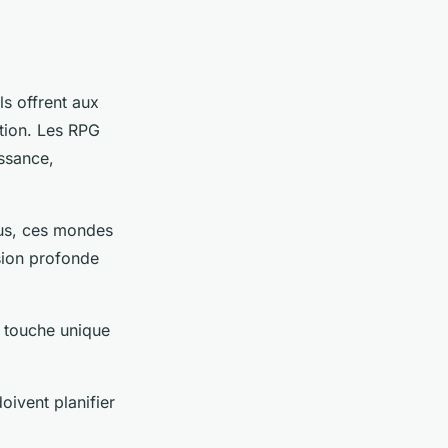
ls offrent aux
ution. Les RPG
ssance,
lus, ces mondes
sion profonde
e touche unique
oivent planifier