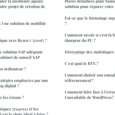
ner la meilleure agence
Pièces détachées pour Sams
otre projet de création de
solution pour réparer votre
Est-ce que le formatage sup
: Une solution de mobilité
?
e
Comment savoir si c'est la b
ique avec Ryzen 7 5700G ?
chargeur du PC ?
e solution SAP adéquate
Décryptage des statistiques
 cabinet de conseil SAP
C'est quoi le RTX ?
n ordinateur ?
Comment choisir son consul
tratégies employées par une
référencement ?
g digital ?
Comment faire face à l'erre
 les écrans ?
Unavailable de WordPress ?
iques 57x40x12 et les
 est le choix idéal à faire ?