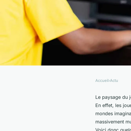
Accueil
›
Actu
ACTU
Le monde des jeux d
Le paysage du je
En effet, les j
plongée dans l'univ
mondes imaginair
massivement mul
Voici donc quelq