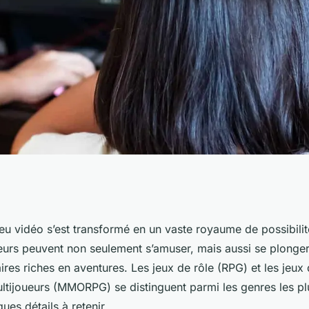
e rôle : Une
u vidéo s’est transformé en un vaste royaume de possibilité
oueurs peuvent non seulement s’amuser, mais aussi se plonge
ers des RPG et
es riches en aventures. Les jeux de rôle (RPG) et les jeux 
tijoueurs (MMORPG) se distinguent parmi les genres les pl
ues détails à retenir.