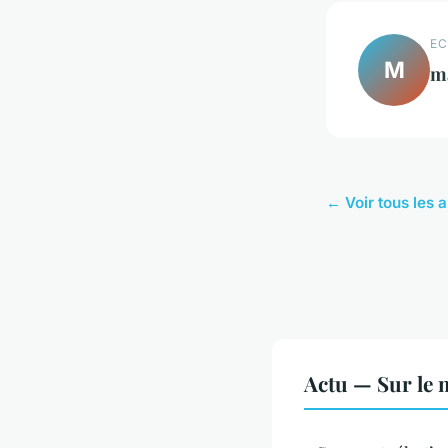
EC
M
m
← Voir tous les a
Actu — Sur le 