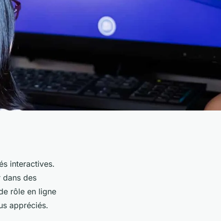
s interactives.
r dans des
de rôle en ligne
us appréciés.