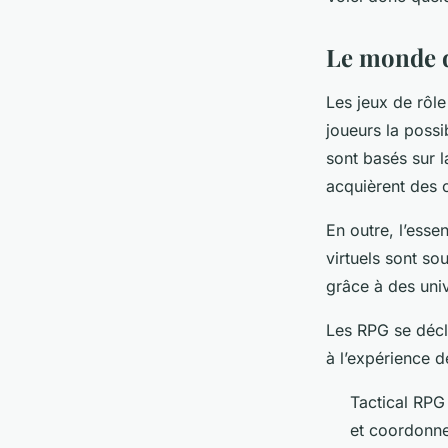
MMORPG
Le monde d
marthe
•
30 août 2023
•
2 min de lecture
Les jeux de rôle
joueurs la possi
sont basés sur 
acquièrent des 
En outre, l’ess
virtuels sont s
grâce à des uni
Les RPG se décl
à l’expérience de
Tactical RPG 
et coordonne