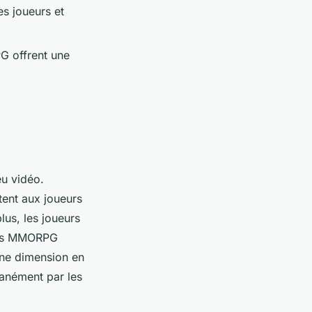
s joueurs et
PG offrent une
eu vidéo.
tent aux joueurs
us, les joueurs
 Les MMORPG
une dimension en
ntanément par les